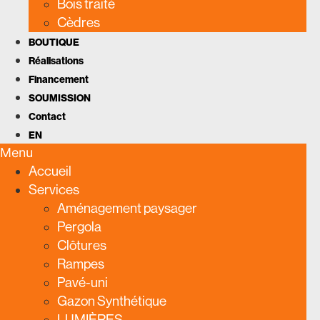
Bois traité
Cèdres
BOUTIQUE
Réalisations
Financement
SOUMISSION
Contact
EN
Menu
Accueil
Services
Aménagement paysager
Pergola
Clôtures
Rampes
Pavé-uni
Gazon Synthétique
LUMIÈRES