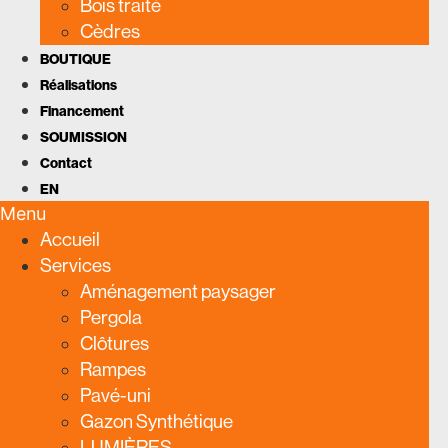
Bois traité
Cèdres
BOUTIQUE
Réalisations
Financement
SOUMISSION
Contact
EN
Menu
Accueil
Services
Aménagement paysager
Pergola
Clôtures
Rampes
Pavé-uni
Gazon Synthétique
LUMIÈRES